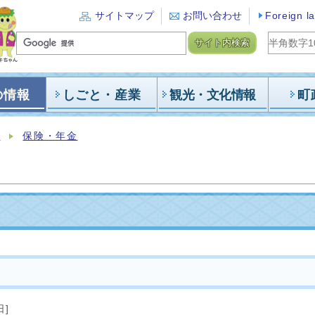
サイトマップ
お問い合わせ
Foreign l
サイト内検索
の情報
しごと・産業
観光・文化情報
町
報
保険・年金
日]