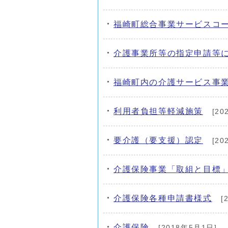
福崎町総合事業サービスコ
介護事業所等の指定申請等
福崎町内の介護サービス事
利用者負担等軽減施策
[20
要介護（要支援）認定
[20
介護保険事業「取組と目標
介護保険各種申請書様式
[
介護保険
[2018年5月1日]