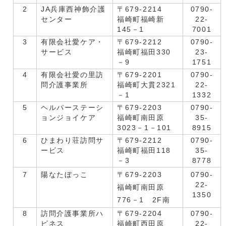
2
JA兵庫西神飾介護
〒679-2214
0790-
センター
福崎町福崎新
22-
145－1
7001
3
有限会社愛ケア・
〒679-2212
0790-
サービス
福崎町福田330
23-
－9
1751
4
有限会社愛の里訪
〒679-2201
0790-
問介護事業所
福崎町大貫2321
22-
－1
1332
5
ヘルパーステーシ
〒679-2203
0790-
ョンジョイケア
福崎町南田原
35-
3023－1－101
8915
6
ひまわり荘訪問サ
〒679-2212
0790-
ービス
福崎町福田118
35-
－3
8778
7
陽なたぼっこ
〒679-2203
0790-
22-
福崎町南田原
1350
776－1 2F南
8
訪問介護事業所ハ
〒679-2204
0790-
ピネス
福崎町西田原
22-