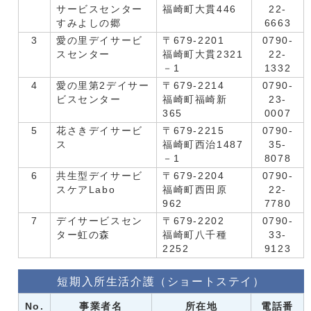
サービスセンター
福崎町大貫446
22-
すみよしの郷
6663
3
愛の里デイサービ
〒679-2201
0790-
スセンター
福崎町大貫2321
22-
－1
1332
4
愛の里第2デイサー
〒679-2214
0790-
ビスセンター
福崎町福崎新
23-
365
0007
5
花さきデイサービ
〒679-2215
0790-
ス
福崎町西治1487
35-
－1
8078
6
共生型デイサービ
〒679-2204
0790-
スケアLabo
福崎町西田原
22-
962
7780
7
デイサービスセン
〒679-2202
0790-
ター虹の森
福崎町八千種
33-
2252
9123
短期入所生活介護（ショートステイ）
No.
事業者名
所在地
電話番