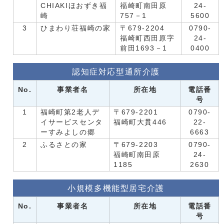
CHIAKIほおずき福
福崎町南田原
24-
崎
757－1
5600
3
ひまわり荘福崎の家
〒679-2204
0790-
福崎町西田原字
24-
前田1693－1
0400
認知症対応型通所介護
No.
事業者名
所在地
電話番
号
1
福崎町第2老人デ
〒679-2201
0790-
イサービスセンタ
福崎町大貫446
22-
ーすみよしの郷
6663
2
ふるさとの家
〒679-2203
0790-
福崎町南田原
24-
1185
2630
小規模多機能型居宅介護
No.
事業者名
所在地
電話番
号