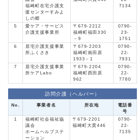
福崎町在宅介護支
7134
援センターすみよ
しの郷
5
愛ケア・サービス
〒679-2212
0790-
介護支援事業所
福崎町福田330
23-
－9
1751
6
居宅介護支援事業
〒679-2203
0790-
所ふくさき
福崎町南田原
22-
1933－1
7931
7
居宅介護支援事業
〒679-2204
0790-
所ケアLabo
福崎町西田原
22-
962
7780
訪問介護（ヘルパー）
No.
事業者名
所在地
電話番
号
1
福崎町社会福祉協
〒679-2201
0790-
議会
福崎町大貫446
22-
ホームヘルプステ
7135
ーション