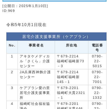
[公開日：
2025年1月10日
]
ID:969
令和5年10月1日現在
居宅介護支援事業所（ケアプラン）
No.
事業者名
所在地
電話番
号
1
アキタケメディカ
〒679-2214
0790-
ル「さくら」介護
福崎町福崎新73
22-
センター
－3
5015
2
JA兵庫西神飾介護
〒679-2214
0790-
センター
福崎町福崎新
22-
145－1
7001
3
ケアプラン愛の里
〒679-2201
0790-
居宅介護支援事業
福崎町大貫2321
22-
所
－1
1332
4
福崎町社会福祉協
〒679-2201
0790-
議会
福崎町大貫446
22-