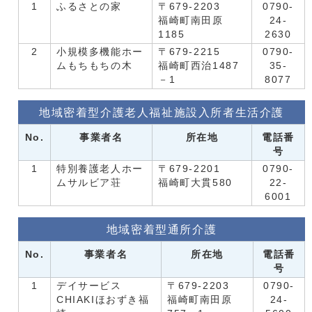
1
ふるさとの家
〒679-2203
0790-
福崎町南田原
24-
1185
2630
2
小規模多機能ホー
〒679-2215
0790-
ムもちもちの木
福崎町西治1487
35-
－1
8077
地域密着型介護老人福祉施設入所者生活介護
No.
事業者名
所在地
電話番
号
1
特別養護老人ホー
〒679-2201
0790-
ムサルビア荘
福崎町大貫580
22-
6001
地域密着型通所介護
No.
事業者名
所在地
電話番
号
1
デイサービス
〒679-2203
0790-
CHIAKIほおずき福
福崎町南田原
24-