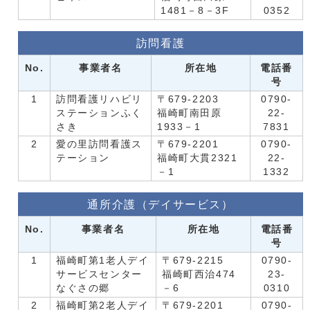
1481－8－3F
0352
訪問看護
No.
事業者名
所在地
電話番
号
1
訪問看護リハビリ
〒679-2203
0790-
ステーションふく
福崎町南田原
22-
さき
1933－1
7831
2
愛の里訪問看護ス
〒679-2201
0790-
テーション
福崎町大貫2321
22-
－1
1332
通所介護（デイサービス）
No.
事業者名
所在地
電話番
号
1
福崎町第1老人デイ
〒679-2215
0790-
サービスセンター
福崎町西治474
23-
なぐさの郷
－6
0310
2
福崎町第2老人デイ
〒679-2201
0790-