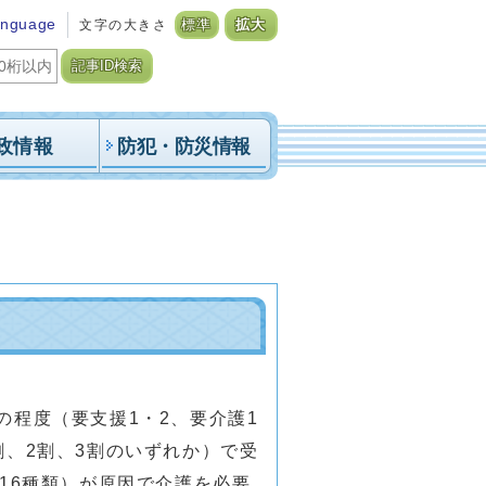
anguage
文字の大きさ
標準
拡大
記事ID検索
政情報
防犯・防災情報
程度（要支援1・2、要介護1
割、2割、3割のいずれか）で受
16種類）が原因で介護を必要