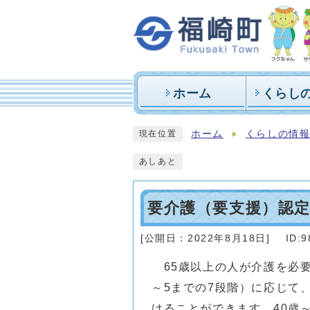
ホーム
くらし
ホーム
くらしの情
現在位置
あしあと
要介護（要支援）認
[公開日：
2022年8月18日
]
ID:9
65歳以上の人が介護を必要
～5までの7段階）に応じて
けることができます。40歳