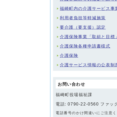
福崎町内の介護サービス事
利用者負担等軽減施策
要介護（要支援）認定
介護保険事業「取組と目標
介護保険各種申請書様式
介護保険
介護サービス情報の公表制
お問い合わせ
福崎町役場福祉課
電話:
0790-22-0560
ファックス
電話番号のかけ間違いにご注意く