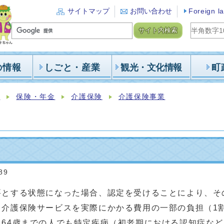
サイトマップ
お問い合わせ
Foreign l
サイト内検索
の情報
しごと・産業
観光・文化情報
町
報
保険・年金
介護保険
介護保険事業
定
89
とする状態になった場合、認定を受けることにより、その
、介護保険サービスを実際にかかる費用の一部の負担（1
～64歳までの人でも特定疾病（初老期における認知症など