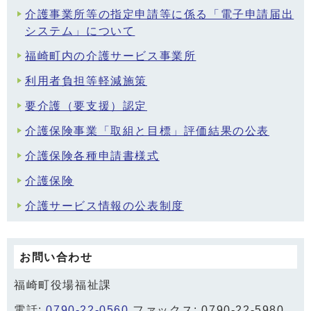
介護事業所等の指定申請等に係る「電子申請届出
システム」について
福崎町内の介護サービス事業所
利用者負担等軽減施策
要介護（要支援）認定
介護保険事業「取組と目標」評価結果の公表
介護保険各種申請書様式
介護保険
介護サービス情報の公表制度
お問い合わせ
福崎町役場福祉課
電話:
0790-22-0560
ファックス: 0790-22-5980