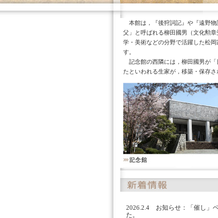
本館は，『後狩詞記』や『遠野物
父」と呼ばれる柳田國男（文化勲章
学・美術などの分野で活躍した松岡
す。
記念館の西隣には，柳田國男が「
たといわれる生家が，移築・保存さ
2026.2.4 お知らせ：「催
た。