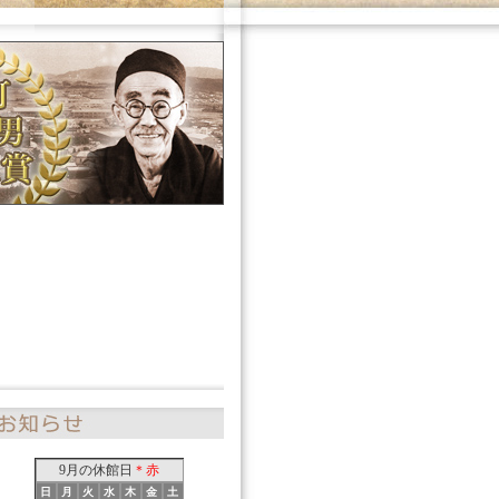
9月の休館日
＊赤
日
月
火
水
木
金
土