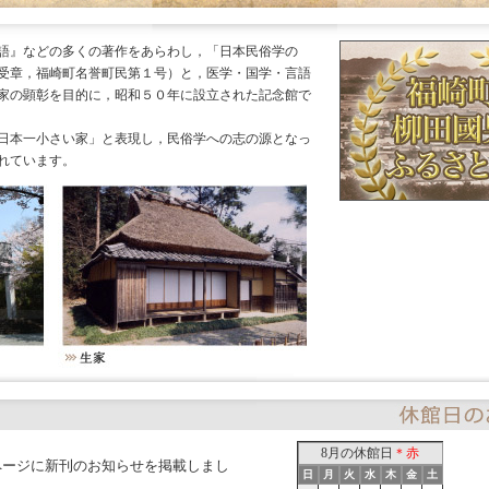
語』などの多くの著作をあらわし，「日本民俗学の
受章，福崎町名誉町民第１号）と，医学・国学・言語
家の顕彰を目的に，昭和５０年に設立された記念館で
日本一小さい家」と表現し，民俗学への志の源となっ
れています。
8月の休館日
＊赤
し」ページに新刊のお知らせを掲載しまし
日
月
火
水
木
金
土