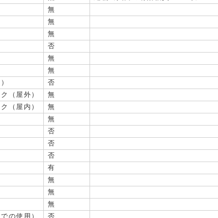
無
無
無
否
無
無
用）
否
ック（屋外）
無
ック（屋内）
無
無
否
否
否
有
無
無
無
スでの使用）
否