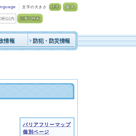
anguage
文字の大きさ
標準
拡大
記事ID検索
政情報
防犯・防災情報
バリアフリーマップ
個別ページ