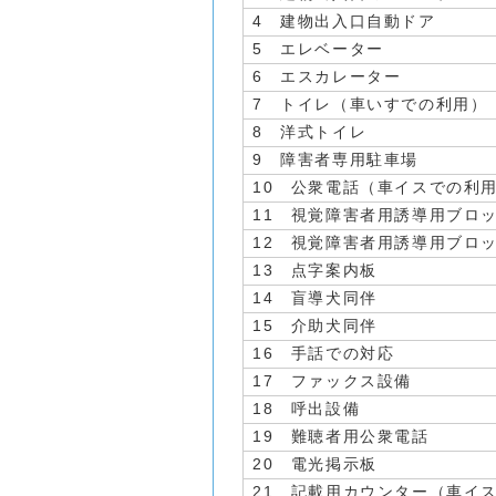
4 建物出入口自動ドア
5 エレベーター
6 エスカレーター
7 トイレ（車いすでの利用）
8 洋式トイレ
9 障害者専用駐車場
10 公衆電話（車イスでの利
11 視覚障害者用誘導用ブロ
12 視覚障害者用誘導用ブロ
13 点字案内板
14 盲導犬同伴
15 介助犬同伴
16 手話での対応
17 ファックス設備
18 呼出設備
19 難聴者用公衆電話
20 電光掲示板
21 記載用カウンター（車イ