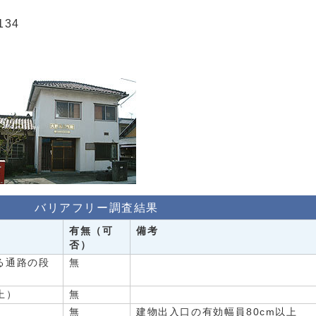
134
バリアフリー調査結果
有無（可
備考
否）
る通路の段
無
上）
無
無
建物出入口の有効幅員80cm以上