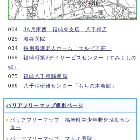
004
JA兵庫西 福崎東支店 八千種店
025
城谷医院
034
特別養護老人ホーム「サルビア荘」
068
福崎町第2デイサービスセンター（すみよしの
郷）
075
福崎八千種郵便局
086
八千種研修センター「もちの木会館」
バリアフリーマップ個別ページ
バリアフリーマップ 福崎町青少年野外活動セン
ター
バリアフリーマップ マサキ医院