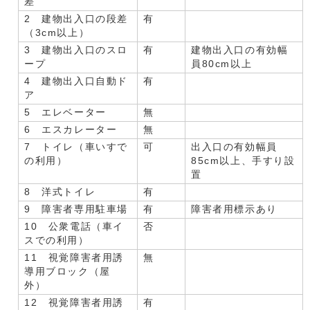
差
2 建物出入口の段差
有
（3cm以上）
3 建物出入口のスロ
有
建物出入口の有効幅
ープ
員80cm以上
4 建物出入口自動ド
有
ア
5 エレベーター
無
6 エスカレーター
無
7 トイレ（車いすで
可
出入口の有効幅員
の利用）
85cm以上、手すり設
置
8 洋式トイレ
有
9 障害者専用駐車場
有
障害者用標示あり
10 公衆電話（車イ
否
スでの利用）
11 視覚障害者用誘
無
導用ブロック（屋
外）
12 視覚障害者用誘
有