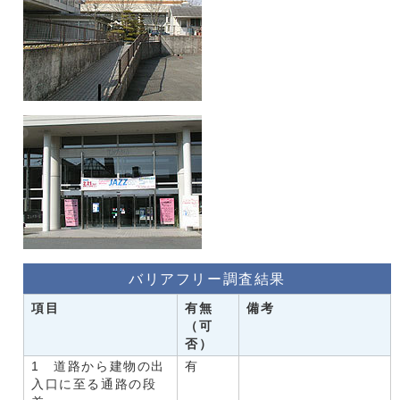
バリアフリー調査結果
項目
有無
備考
（可
否）
1 道路から建物の出
有
入口に至る通路の段