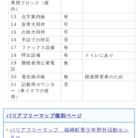
導用ブロック（屋
内）
13 点字案内板
有
14 盲導犬同伴
可
15 介助犬同伴
可
16 手話での対応
否
17 ファックス設備
有
18 呼出設備
有
トイレにあり
19 難聴者用公衆電
無
話
20 電光掲示板
無
聴覚障害者のため
21 記載用カウンタ
否
ー（車イスでの使
用）
バリアフリーマップ個別ページ
バリアフリーマップ 福崎町青少年野外活動セン
ター