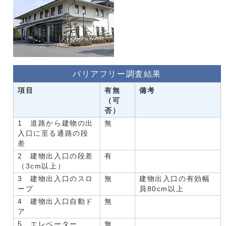
バリアフリー調査結果
項目
有無
備考
（可
否）
1 道路から建物の出
無
入口に至る通路の段
差
2 建物出入口の段差
有
（3cm以上）
3 建物出入口のスロ
無
建物出入口の有効幅
ープ
員80cm以上
4 建物出入口自動ド
無
ア
5 エレベーター
無