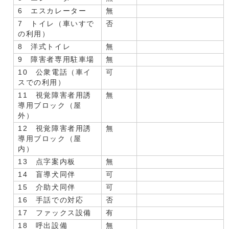
6 エスカレーター
無
7 トイレ（車いすで
否
の利用）
8 洋式トイレ
無
9 障害者専用駐車場
無
10 公衆電話（車イ
可
スでの利用）
11 視覚障害者用誘
無
導用ブロック（屋
外）
12 視覚障害者用誘
無
導用ブロック（屋
内）
13 点字案内板
無
14 盲導犬同伴
可
15 介助犬同伴
可
16 手話での対応
否
17 ファックス設備
有
18 呼出設備
無