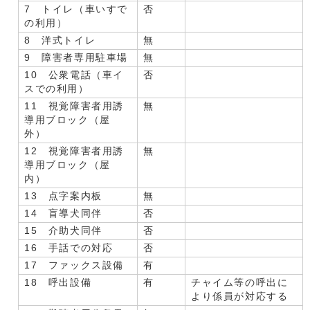
7 トイレ（車いすで
否
の利用）
8 洋式トイレ
無
9 障害者専用駐車場
無
10 公衆電話（車イ
否
スでの利用）
11 視覚障害者用誘
無
導用ブロック（屋
外）
12 視覚障害者用誘
無
導用ブロック（屋
内）
13 点字案内板
無
14 盲導犬同伴
否
15 介助犬同伴
否
16 手話での対応
否
17 ファックス設備
有
18 呼出設備
有
チャイム等の呼出に
より係員が対応する