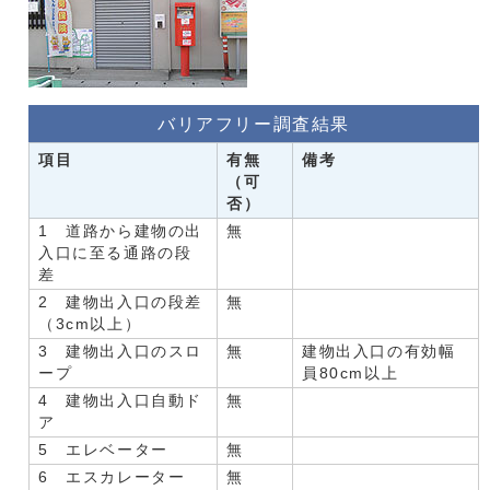
バリアフリー調査結果
項目
有無
備考
（可
否）
1 道路から建物の出
無
入口に至る通路の段
差
2 建物出入口の段差
無
（3cm以上）
3 建物出入口のスロ
無
建物出入口の有効幅
ープ
員80cm以上
4 建物出入口自動ド
無
ア
5 エレベーター
無
6 エスカレーター
無