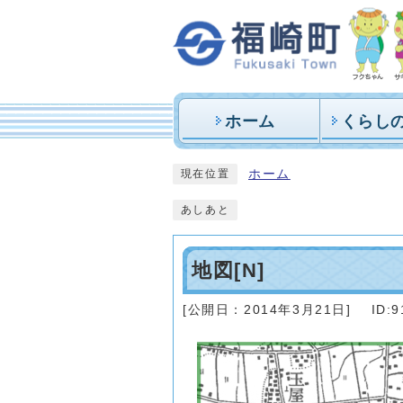
ホーム
くらし
ホーム
現在位置
あしあと
地図[N]
[公開日：
2014年3月21日
]
ID:9