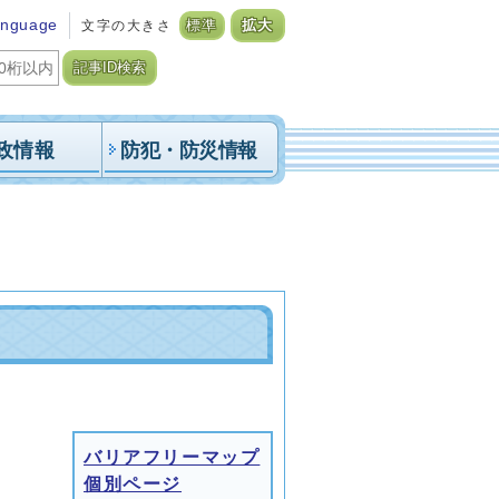
anguage
文字の大きさ
標準
拡大
記事ID検索
政情報
防犯・防災情報
バリアフリーマップ
個別ページ