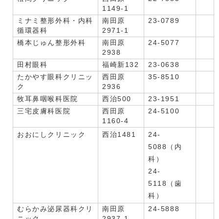
1149-1
ミナミ整形外科・内科
南田原
23-0789
循環器科
2971-1
橋本じゅん整形外科
南田原
24-5077
2938
田村眼科
福崎新132
23-0638
たかやす眼科クリニッ
西田原
35-8510
ク
2936
牧耳鼻咽喉科医院
西治500
23-1951
三宅皮膚科医院
西田原
24-5100
1160-4
おおにしクリニック
西治1481
24-
5088（内
科）
24-
5118（歯
科）
むらかみ泌尿器科クリ
南田原
24-5888
ニック
2937-1