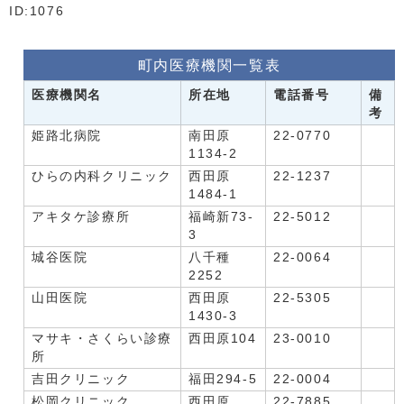
ID:1076
町内医療機関一覧表
医療機関名
所在地
電話番号
備
考
姫路北病院
南田原
22-0770
1134-2
ひらの内科クリニック
西田原
22-1237
1484-1
アキタケ診療所
福崎新73-
22-5012
3
城谷医院
八千種
22-0064
2252
山田医院
西田原
22-5305
1430-3
マサキ・さくらい診療
西田原104
23-0010
所
吉田クリニック
福田294-5
22-0004
松岡クリニック
西田原
22-7885