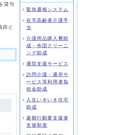
を貸与
緊急通報システム
在宅高齢者介護手
負担と
当
介護用品購入費助
成・布団クリーニ
ング助成
通院支援サービス
。
訪問介護・通所サ
ービス等利用者負
担金助成
人生いきいき住宅
助成
避難行動要支援者
支援制度