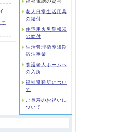
福祉電話の貸与
がイ
老人日常生活用具
の給付
して
住宅用火災警報器
の給付
生活管理指導短期
宿泊事業
養護老人ホームへ
の入所
福祉避難所につい
て
ご長寿のお祝いに
ついて