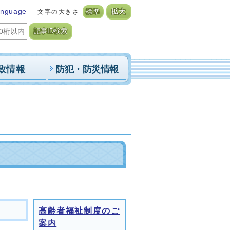
anguage
文字の大きさ
標準
拡大
記事ID検索
政情報
防犯・防災情報
高齢者福祉制度のご
案内