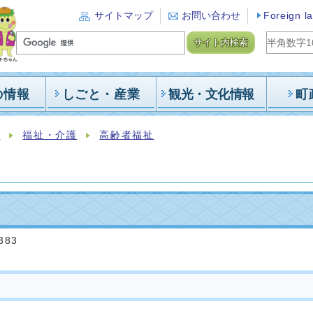
サイトマップ
お問い合わせ
Foreign l
サイト内検索
の情報
しごと・産業
観光・文化情報
町
報
福祉・介護
高齢者福祉
383