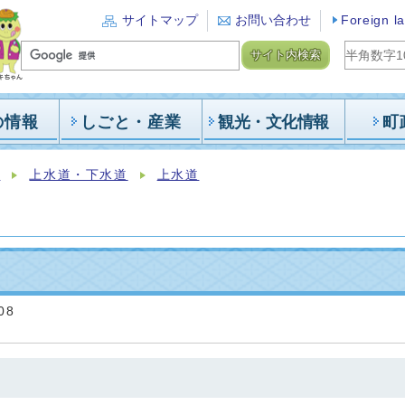
サイトマップ
お問い合わせ
Foreign l
サイト内検索
の情報
しごと・産業
観光・文化情報
町
報
上水道・下水道
上水道
08