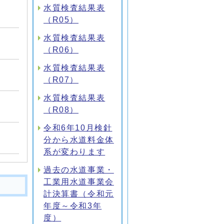
水質検査結果表
（R05）
水質検査結果表
（R06）
水質検査結果表
（R07）
水質検査結果表
（R08）
令和6年10月検針
分から水道料金体
系が変わります
過去の水道事業・
工業用水道事業会
計決算書（令和元
年度～令和3年
度）