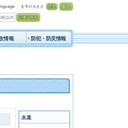
anguage
文字の大きさ
標準
拡大
記事ID検索
政情報
防犯・防災情報
水道