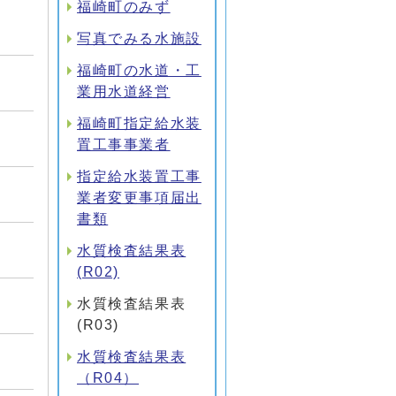
福崎町のみず
写真でみる水施設
福崎町の水道・工
業用水道経営
福崎町指定給水装
置工事事業者
指定給水装置工事
業者変更事項届出
書類
水質検査結果表
(R02)
水質検査結果表
(R03)
水質検査結果表
（R04）