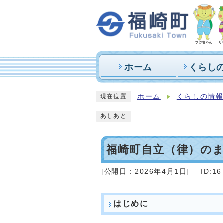
ホーム
くらし
ホーム
くらしの情
現在位置
あしあと
福崎町自立（律）の
[公開日：
2026年4月1日
]
ID:16
はじめに