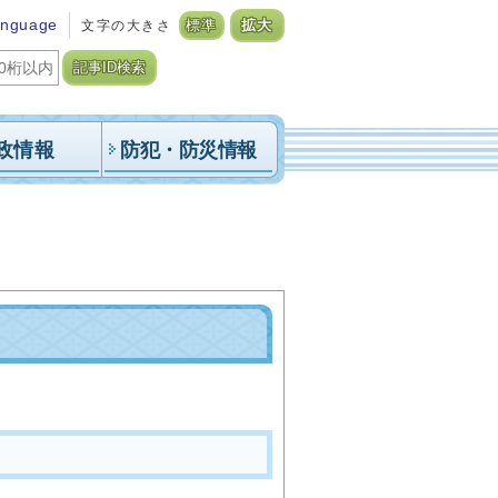
anguage
文字の大きさ
標準
拡大
記事ID検索
政情報
防犯・防災情報