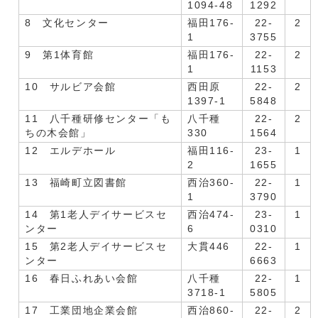
1094-48
1292
8 文化センター
福田176-
22-
2
1
3755
9 第1体育館
福田176-
22-
2
1
1153
10 サルビア会館
西田原
22-
2
1397-1
5848
11 八千種研修センター「も
八千種
22-
2
ちの木会館」
330
1564
12 エルデホール
福田116-
23-
1
2
1655
13 福崎町立図書館
西治360-
22-
1
1
3790
14 第1老人デイサービスセ
西治474-
23-
1
ンター
6
0310
15 第2老人デイサービスセ
大貫446
22-
1
ンター
6663
16 春日ふれあい会館
八千種
22-
1
3718-1
5805
17 工業団地企業会館
西治860-
22-
2