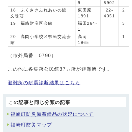
9
5902
18 ふくさきふれあいの館
東田原
22-
2
文珠荘
1891
4051
19 福崎財産区会館
福田264-
3
1
20 高岡小学校区県民交流会
高岡
1
館
1965
（市外局番 0790）
この他に各集落公民館37ヵ所が避難所です。
避難所の耐震診断結果はこちら
この記事と同じ分類の記事
福崎町防災備蓄備品の状況について
福崎町防災マップ