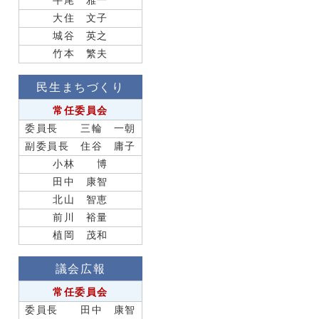
牛尾 雅一
大住 文子
城谷 英之
竹本 繁夫
民生まちづくり
常任委員会
委員長 三輪 一朝
副委員長 住谷 庸子
小林 博
田中 康智
北山 智恵
前川 裕量
植岡 茂和
議会広報
常任委員会
委員長 田中 康智