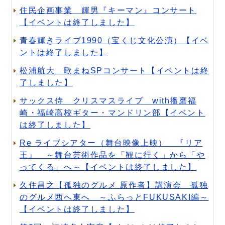
住民企画事業 輝男『キーマン』コンサート
【イベントは終了しました】
青春輝きライブ1990（宝くじ文化公演）【イベ
ントは終了しました】
松浦航大 歌まねSPコンサート【イベントは終
了しました】
サックス侍 クリスマスライブ with播磨福
崎・福崎高校ギター・マンドリン部【イベント
は終了しました】
Re ライブシアター（舞台映像上映） 『リア
王』 ～舞台芸術作品を「観に行く」から「や
ってくる」へ～【イベントは終了しました】
久住昌之【孤独のグルメ 原作者】講演会 孤独
のグルメ西へ東へ ～ふらっとFUKUSAKI編～
【イベントは終了しました】