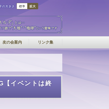
字の大きさ
標準
拡大
友の会案内
リンク集
T-KING【イベントは終