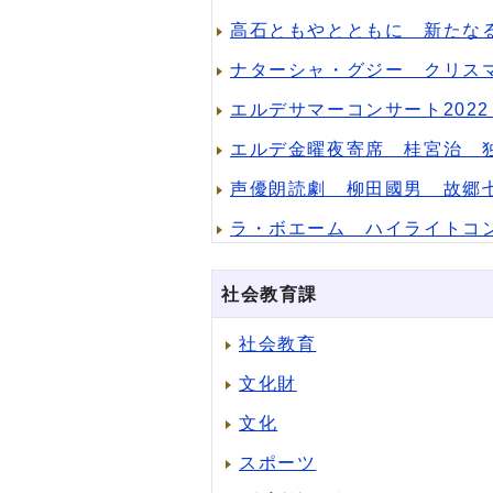
高石ともやとともに 新たな
ナターシャ・グジー クリス
エルデサマーコンサート202
エルデ金曜夜寄席 桂宮治 
声優朗読劇 柳田國男 故郷
ラ・ボエーム ハイライトコ
社会教育課
社会教育
文化財
文化
スポーツ