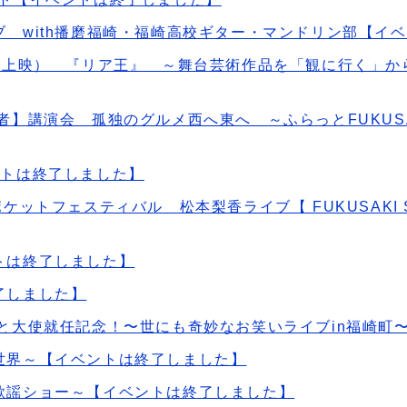
 with播磨福崎・福崎高校ギター・マンドリン部【イ
映像上映） 『リア王』 ～舞台芸術作品を「観に行く」か
者】講演会 孤独のグルメ西へ東へ ～ふらっとFUKUS
ントは終了しました】
トフェスティバル 松本梨香ライブ【 FUKUSAKI SHIBA
トは終了しました】
了しました】
と大使就任記念！〜世にも奇妙なお笑いライブin福崎町
世界～【イベントは終了しました】
歌謡ショー～【イベントは終了しました】