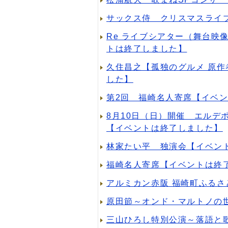
サックス侍 クリスマスライブ
Re ライブシアター（舞台
トは終了しました】
久住昌之【孤独のグルメ 原作
した】
第2回 福崎名人寄席【イベ
8月10日（日）開催 エルデポケッ
【イベントは終了しました】
林家たい平 独演会【イベン
福崎名人寄席【イベントは終
アルミカン赤阪 福崎町ふるさ
原田節～オンド・マルトノの
三山ひろし特別公演～落語と