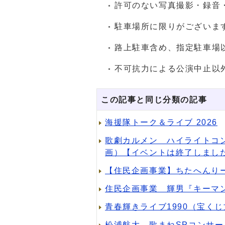
許可のない写真撮影・録音
駐車場所に限りがございま
路上駐車含め、指定駐車場
不可抗力による公演中止以
この記事と同じ分類の記事
海援隊トーク＆ライブ 2026
歌劇カルメン ハイライトコン
画）【イベントは終了しまし
【住民企画事業】ちたへんりー
住民企画事業 輝男『キーマ
青春輝きライブ1990（宝く
松浦航大 歌まねSPコンサ