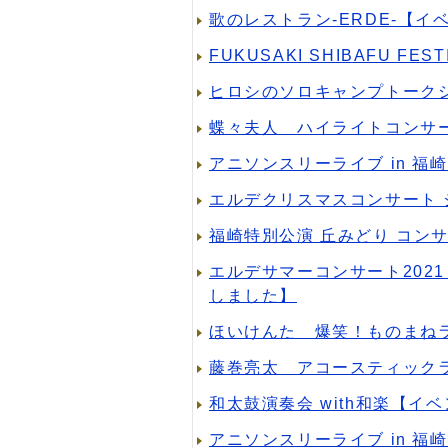
歌のレストラン-ERDE-【
FUKUSAKI SHIBAFU FES
ヒロシのソロキャンプトーク
蝶々夫人 ハイライトコンサ
アニソンスリーライブ in 
エルデクリスマスコンサート
福崎特別公演 丘みどり コン
エルデサマーコンサート202
しました】
ほいけんた 爆笑！ものまね
藤巻亮太 アコースティック
和太鼓演奏会 with和楽【イ
アニソンスリーライブ in 福崎