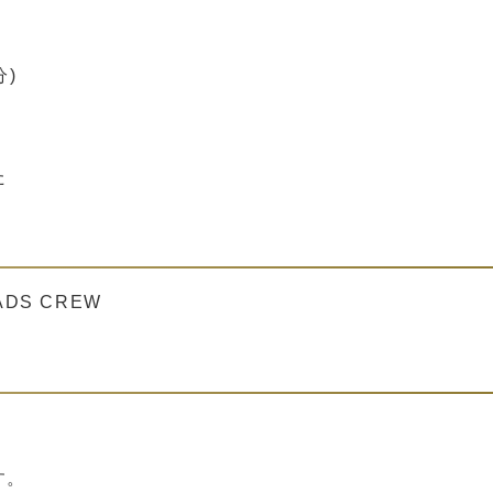
0分)
た
ADS CREW
す。