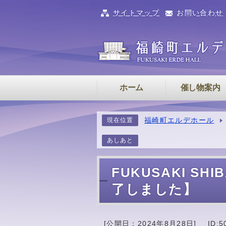
サイトマップ
お問い合わせ
ホーム
催し物案内
福崎町エルデホール
現在位置
あしあと
FUKUSAKI SHIB
了しました】
[公開日：
2024年8月28日
]
ID:5