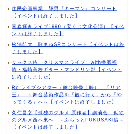
住民企画事業 輝男『キーマン』コンサート
【イベントは終了しました】
青春輝きライブ1990（宝くじ文化公演）【イベ
ントは終了しました】
松浦航大 歌まねSPコンサート【イベントは終
了しました】
サックス侍 クリスマスライブ with播磨福
崎・福崎高校ギター・マンドリン部【イベント
は終了しました】
Re ライブシアター（舞台映像上映） 『リア
王』 ～舞台芸術作品を「観に行く」から「や
ってくる」へ～【イベントは終了しました】
久住昌之【孤独のグルメ 原作者】講演会 孤独
のグルメ西へ東へ ～ふらっとFUKUSAKI編～
【イベントは終了しました】