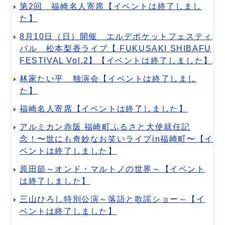
第2回 福崎名人寄席【イベントは終了しまし
た】
8月10日（日）開催 エルデポケットフェスティ
バル 松本梨香ライブ【 FUKUSAKI SHIBAFU
FESTIVAL Vol.2】【イベントは終了しました】
林家たい平 独演会【イベントは終了しまし
た】
福崎名人寄席【イベントは終了しました】
アルミカン赤阪 福崎町ふるさと大使就任記
念！〜世にも奇妙なお笑いライブin福崎町〜【イ
ベントは終了しました】
原田節～オンド・マルトノの世界～【イベント
は終了しました】
三山ひろし特別公演～落語と歌謡ショー～【イ
ベントは終了しました】