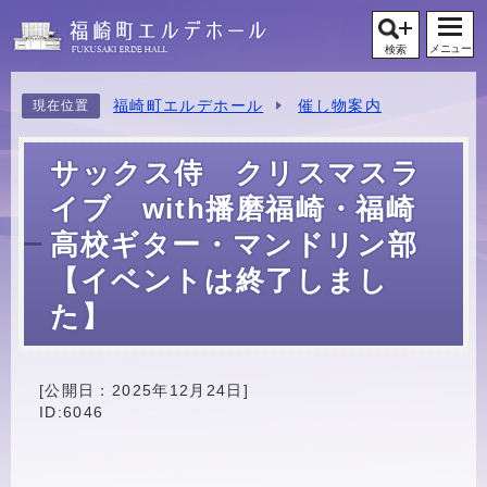
メニュー
検索
福崎町エルデホール
催し物案内
現在位置
サックス侍 クリスマスラ
イブ with播磨福崎・福崎
高校ギター・マンドリン部
【イベントは終了しまし
た】
[公開日：
2025年12月24日
]
ID:6046