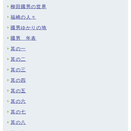
柳田國男の世界
福崎の人々
國男ゆかりの地
國男 年表
其の一
其の二
其の三
其の四
其の五
其の六
其の七
其の八