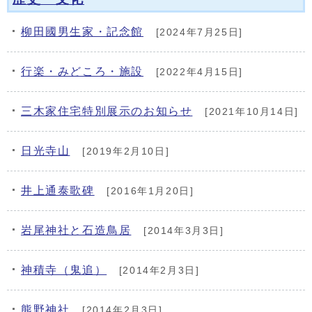
メインメニュー
柳田國男生家・記念館
[2024年7月25日]
行楽・みどころ・施設
[2022年4月15日]
三木家住宅特別展示のお知らせ
[2021年10月14日]
日光寺山
[2019年2月10日]
井上通泰歌碑
[2016年1月20日]
岩尾神社と石造鳥居
[2014年3月3日]
神積寺（鬼追）
[2014年2月3日]
熊野神社
[2014年2月3日]