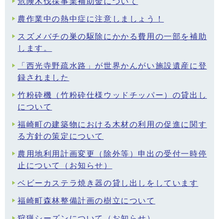
危険木伐採事業補助金について
農作業中の熱中症に注意しましょう！
スズメバチの巣の駆除にかかる費用の一部を補助
します。
「西光寺野疏水路」が世界かんがい施設遺産に登
録されました
竹粉砕機（竹粉砕仕様ウッドチッパー）の貸出し
について
福崎町の建築物における木材の利用の促進に関す
る方針の策定について
農用地利用計画変更（除外等）申出の受付一時停
止について（お知らせ）
ベビーカステラ焼き器の貸し出しをしています
福崎町森林整備計画の樹立について
狩猟シーズンについて（お知らせ）