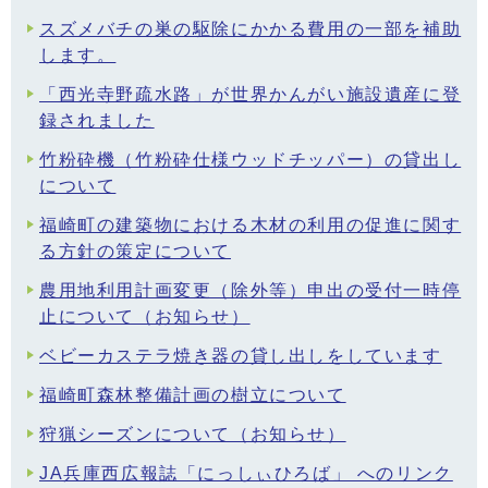
スズメバチの巣の駆除にかかる費用の一部を補助
します。
「西光寺野疏水路」が世界かんがい施設遺産に登
録されました
竹粉砕機（竹粉砕仕様ウッドチッパー）の貸出し
について
福崎町の建築物における木材の利用の促進に関す
る方針の策定について
農用地利用計画変更（除外等）申出の受付一時停
止について（お知らせ）
ベビーカステラ焼き器の貸し出しをしています
福崎町森林整備計画の樹立について
狩猟シーズンについて（お知らせ）
JA兵庫西広報誌「にっしぃひろば」 へのリンク