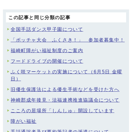
この記事と同じ分類の記事
全国手話ダンス甲子園について
「ボッチャ大会 ふくさき！」 参加者募集中！
福崎町障がい福祉制度のご案内
フードドライブの開催について
ふく咲マーケットの実施について（6月5日 金曜
日）
旧優生保護法による優生手術などを受けた方へ
神崎郡成年後見・法福連携推進協議会について
こころの居場所「しんしゅ」開設しています
障がい福祉
手話通訳者及び要約筆記者の派遣について