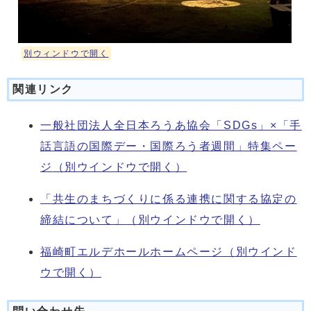
別ウィンドウで開く
関連リンク
一般社団法人全日本ろうあ協会「SDGs」×「手
話言語の国際デー・国際ろう者週間」特集ペー
ジ
（別ウインドウで開く）
「共生のまちづくりに係る連携に関する協定の
締結について」
（別ウインドウで開く）
福崎町エルデホールホームページ
（別ウインド
ウで開く）