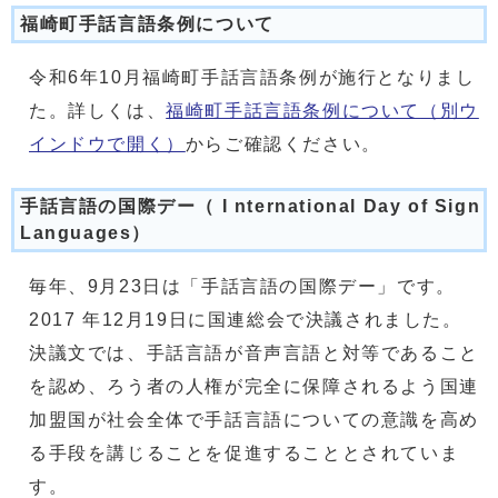
福崎町手話言語条例について
令和6年10月福崎町手話言語条例が施行となりまし
た。詳しくは、
福崎町手話言語条例について
（別ウ
インドウで開く）
からご確認ください。
手話言語の国際デー（ I nternational Day of Sign
Languages）
毎年、9月23日は「手話言語の国際デー」です。
2017 年12月19日に国連総会で決議されました。
決議文では、手話言語が音声言語と対等であること
を認め、ろう者の人権が完全に保障されるよう国連
加盟国が社会全体で手話言語についての意識を高め
る手段を講じることを促進することとされていま
す。