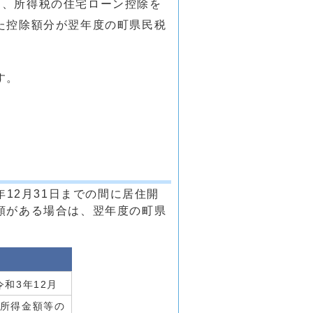
居し、所得税の住宅ローン控除を
た控除額分が翌年度の町県民税
す。
12月31日までの間に居住開
額がある場合は、翌年度の町県
令和3年12月
所得金額等の