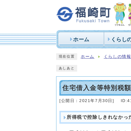
ホーム
くらし
ホーム
くらしの情
現在位置
あしあと
住宅借入金等特別税
[公開日：
2021年7月30日
]
ID:4
所得税で控除しきれなかっ