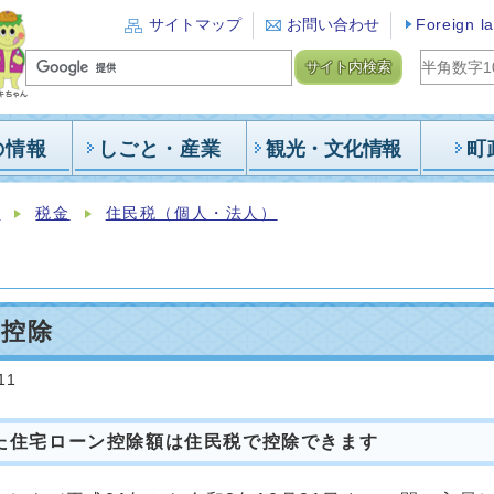
サイトマップ
お問い合わせ
Foreign l
サイト内検索
の情報
しごと・産業
観光・文化情報
町
報
税金
住民税（個人・法人）
額控除
11
た住宅ローン控除額は住民税で控除できます