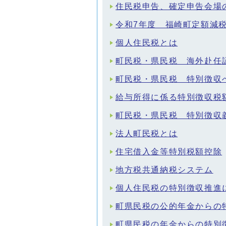
住民税申告、確定申告会場
令和7年度 福崎町定額減
個人住民税とは
町民税・県民税 海外赴任
町民税・県民税 特別徴収
給与所得に係る特別徴収税
町民税・県民税 特別徴収
法人町民税とは
住宅借入金等特別税額控除
地方税共通納税システム
個人住民税の特別徴収推進
町県民税の公的年金からの
町県民税の年金からの特別