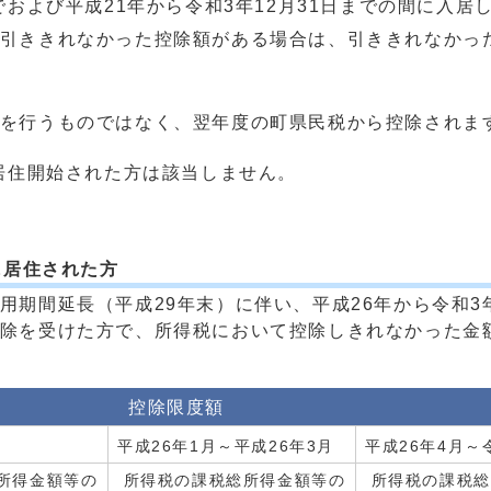
でおよび平成21年から令和3年12月31日までの間に入
引ききれなかった控除額がある場合は、引ききれなかっ
を行うものではなく、翌年度の町県民税から控除されま
に居住開始された方は該当しません。
に居住された方
期間延長（平成29年末）に伴い、平成26年から令和3年
除を受けた方で、所得税において控除しきれなかった金
控除限度額
月
平成26年1月～平成26年3月
平成26年4月～
所得金額等の
所得税の課税総所得金額等の
所得税の課税総