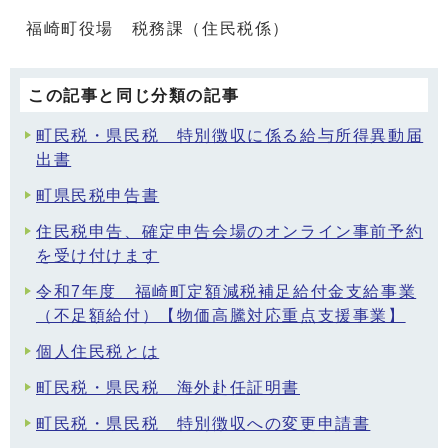
福崎町役場 税務課（住民税係）
この記事と同じ分類の記事
町民税・県民税 特別徴収に係る給与所得異動届
出書
町県民税申告書
住民税申告、確定申告会場のオンライン事前予約
を受け付けます
令和7年度 福崎町定額減税補足給付金支給事業
（不足額給付）【物価高騰対応重点支援事業】
個人住民税とは
町民税・県民税 海外赴任証明書
町民税・県民税 特別徴収への変更申請書