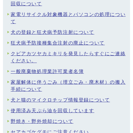
回収について
家電リサイクル対象機器とパソコンの処理につい
て
犬の登録と狂犬病予防注射について
狂犬病予防接種集合注射の廃止について
クビアカツヤカミキリを発見したらすぐにご連絡
ください。
一般廃棄物処理業許可業者名簿
家屋解体に伴うごみ（埋立ごみ・廃木材）の搬入
手続について
犬と猫のマイクロチップ情報登録について
使用済み天ぷら油を回収しています
野焼き・野外焼却について
セアカゴケグモにご注意ください