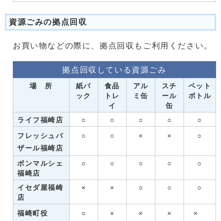
資源ごみの拠点回収
お買い物などの際に、拠点回収もご利用ください。
拠点回収している資源ごみ
場 所
紙パ
食品
アル
スチ
ペット
ック
トレ
ミ缶
ール
ボトル
イ
缶
ライフ福崎店
○
○
○
○
○
フレッシュバ
○
○
×
×
○
ザール福崎店
ボンマルシェ
○
○
○
○
○
福崎店
イセダ屋福崎
×
×
○
○
○
店
福崎町役
○
×
×
×
×