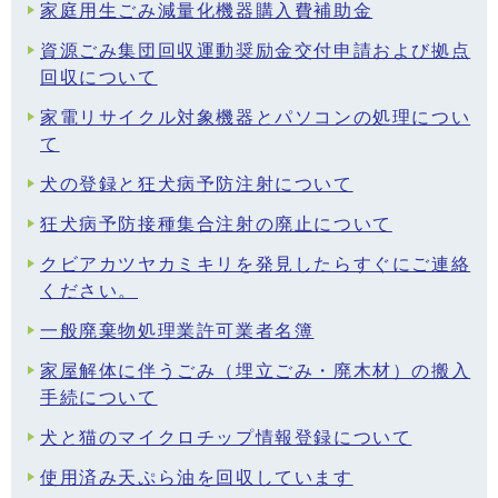
家庭用生ごみ減量化機器購入費補助金
資源ごみ集団回収運動奨励金交付申請および拠点
回収について
家電リサイクル対象機器とパソコンの処理につい
て
犬の登録と狂犬病予防注射について
狂犬病予防接種集合注射の廃止について
クビアカツヤカミキリを発見したらすぐにご連絡
ください。
一般廃棄物処理業許可業者名簿
家屋解体に伴うごみ（埋立ごみ・廃木材）の搬入
手続について
犬と猫のマイクロチップ情報登録について
使用済み天ぷら油を回収しています