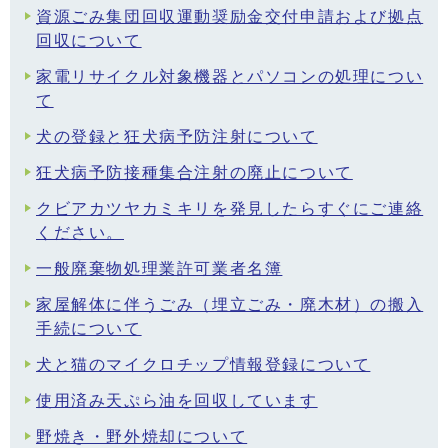
資源ごみ集団回収運動奨励金交付申請および拠点
回収について
家電リサイクル対象機器とパソコンの処理につい
て
犬の登録と狂犬病予防注射について
狂犬病予防接種集合注射の廃止について
クビアカツヤカミキリを発見したらすぐにご連絡
ください。
一般廃棄物処理業許可業者名簿
家屋解体に伴うごみ（埋立ごみ・廃木材）の搬入
手続について
犬と猫のマイクロチップ情報登録について
使用済み天ぷら油を回収しています
野焼き・野外焼却について