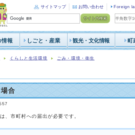
サイトマップ
お問い合わせ
Foreign l
サイト内検索
の情報
しごと・産業
観光・文化情報
町
報
くらしと生活環境
ごみ・環境・衛生
の場合
:557
は、市町村への届出が必要です。
合