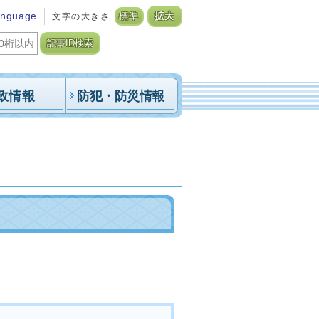
anguage
文字の大きさ
標準
拡大
記事ID検索
政情報
防犯・防災情報