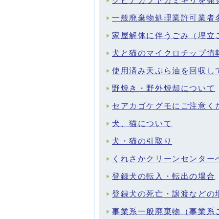
クビアカツヤカミキリを発
一般廃棄物処理業許可業者
家屋解体に伴うごみ（埋立
犬と猫のマイクロチップ情
使用済み天ぷら油を回収し
野焼き・野外焼却について
セアカゴケグモにご注意く
犬、猫について
犬・猫の引取り
くれさかクリーンセンター
登録犬の転入・転出の場合
登録犬の死亡・譲渡などの
事業系一般廃棄物（事業系