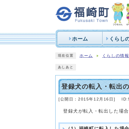
ホーム
くらし
ホーム
くらしの情
現在位置
あしあと
登録犬の転入・転出
[公開日：
2015年12月16日
]
ID
登録犬が転入・転出した場合
（1）福崎町に転入した場