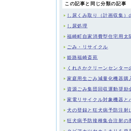
この記事と同じ分類の記事
し尿くみ取り（計画収集）
し尿処理
福崎町自家消費型住宅用太
ごみ・リサイクル
姫路福崎斎苑
くれさかクリーンセンター
家庭用生ごみ減量化機器購
資源ごみ集団回収運動奨励
家電リサイクル対象機器と
犬の登録と狂犬病予防注射
狂犬病予防接種集合注射の