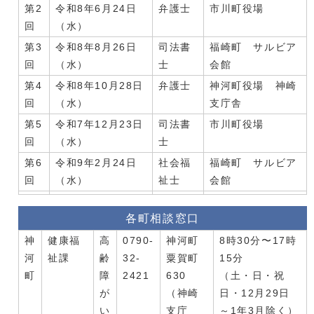
第2
令和8年6月24日
弁護士
市川町役場
回
（水）
第3
令和8年8月26日
司法書
福崎町 サルビア
回
（水）
士
会館
第4
令和8年10月28日
弁護士
神河町役場 神崎
回
（水）
支庁舎
第5
令和7年12月23日
司法書
市川町役場
回
（水）
士
第6
令和9年2月24日
社会福
福崎町 サルビア
回
（水）
祉士
会館
各町相談窓口
神
健康福
高
0790-
神河町
8時30分〜17時
河
祉課
齢
32-
粟賀町
15分
町
障
2421
630
（土・日・祝
が
（神崎
日・12月29日
い
支庁
～1年3月除く）