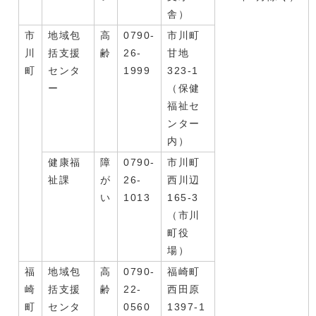
舎）
市
地域包
高
0790-
市川町
川
括支援
齢
26-
甘地
町
センタ
1999
323-1
ー
（保健
福祉セ
ンター
内）
健康福
障
0790-
市川町
祉課
が
26-
西川辺
い
1013
165-3
（市川
町役
場）
福
地域包
高
0790-
福崎町
崎
括支援
齢
22-
西田原
町
センタ
0560
1397-1