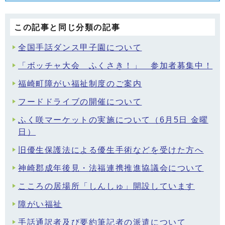
この記事と同じ分類の記事
全国手話ダンス甲子園について
「ボッチャ大会 ふくさき！」 参加者募集中！
福崎町障がい福祉制度のご案内
フードドライブの開催について
ふく咲マーケットの実施について（6月5日 金曜
日）
旧優生保護法による優生手術などを受けた方へ
神崎郡成年後見・法福連携推進協議会について
こころの居場所「しんしゅ」開設しています
障がい福祉
手話通訳者及び要約筆記者の派遣について