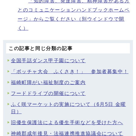
「知的障害、発達障害、精神障害がある方
とのコミュニケーションハンドブックホームペ
ージ」からご覧ください
（別ウインドウで開
く）
この記事と同じ分類の記事
全国手話ダンス甲子園について
「ボッチャ大会 ふくさき！」 参加者募集中！
福崎町障がい福祉制度のご案内
フードドライブの開催について
ふく咲マーケットの実施について（6月5日 金曜
日）
旧優生保護法による優生手術などを受けた方へ
神崎郡成年後見・法福連携推進協議会について