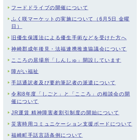
フードドライブの開催について
ふく咲マーケットの実施について（6月5日 金曜
日）
旧優生保護法による優生手術などを受けた方へ
神崎郡成年後見・法福連携推進協議会について
こころの居場所「しんしゅ」開設しています
障がい福祉
手話通訳者及び要約筆記者の派遣について
令和8年度「しごと」と「こころ」の相談会の開
催について
JR運賃 精神障害者割引制度の開始について
災害時用コミュニケーション支援ボードについて
福崎町手話言語条例について