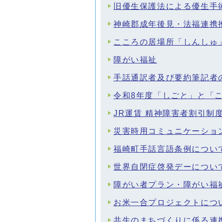
旧優生保護法による優生手
神崎郡成年後見・法福連携
こころの居場所「しんしゅ
障がい福祉
手話通訳者及び要約筆記者
令和8年度「しごと」と「
JR運賃 精神障害者割引制
災害時用コミュニケーショ
福崎町手話言語条例につい
世界自閉症啓発デーについ
障がい者プラン・障がい福
お米一合プロジェクトにつ
共生のまちづくりに係る連