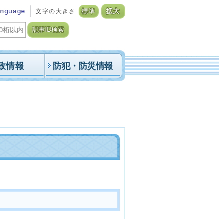
anguage
文字の大きさ
標準
拡大
記事ID検索
政情報
防犯・防災情報