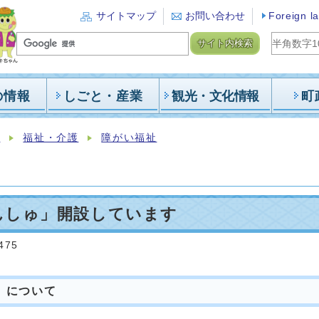
サイトマップ
お問い合わせ
Foreign l
サイト内検索
の情報
しごと・産業
観光・文化情報
町
報
福祉・介護
障がい福祉
んしゅ」開設しています
475
」について