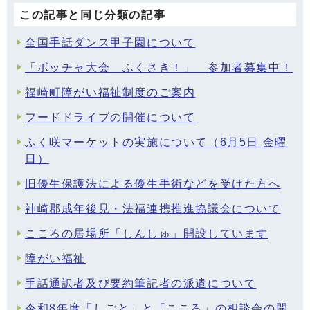
この記事と同じ分類の記事
全国手話ダンス甲子園について
「ボッチャ大会 ふくさき！」 参加者募集中！
福崎町障がい福祉制度のご案内
フードドライブの開催について
ふく咲マーケットの実施について（6月5日 金曜
日）
旧優生保護法による優生手術などを受けた方へ
神崎郡成年後見・法福連携推進協議会について
こころの居場所「しんしゅ」開設しています
障がい福祉
手話通訳者及び要約筆記者の派遣について
令和8年度「しごと」と「こころ」の相談会の開