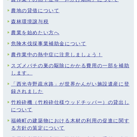
農地の貸借について
森林環境譲与税
農業を始めたい方へ
危険木伐採事業補助金について
農作業中の熱中症に注意しましょう！
スズメバチの巣の駆除にかかる費用の一部を補助
します。
「西光寺野疏水路」が世界かんがい施設遺産に登
録されました
竹粉砕機（竹粉砕仕様ウッドチッパー）の貸出し
について
福崎町の建築物における木材の利用の促進に関す
る方針の策定について