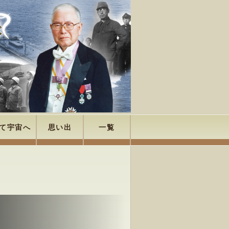
て宇宙へ
思い出
一覧