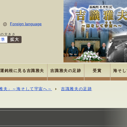
Foreign language
字の大きさ
標準
拡大
運鈍根に見る吉識雅夫
吉識雅夫の足跡
受賞
海そし
雅夫」～海そして宇宙へ～
吉識雅夫の足跡