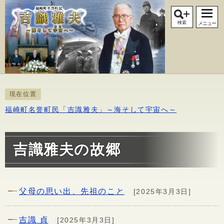
検索
メニュー
現在位置
福崎町名誉町民「吉識雅夫」～海そして宇宙へ～
吉識雅夫の故郷
父母の思い出、先祖のこと
[2025年3月3日]
吉識 貞
[2025年3月3日]