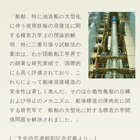
「船舶、特に油送船の大型化
に伴う使用鉄板の溶接法に関
する構造力学上の理論的解
明、特に二重引張り試験法の
案出は、わが国船舶工学界で
の顕著な研究業績で、国際的
にも高く評価されており、こ
れらによって船体溶接構造の
安全性は著しく進んだ。そのほか脆性亀裂の伝幡
および停止のメカニズム、船体構造の薄肉化に関
する研究等で、船舶の大型化に対する構造力学関
係問題を解決されました。」
(「文化功労者顕彰記念式典より」)