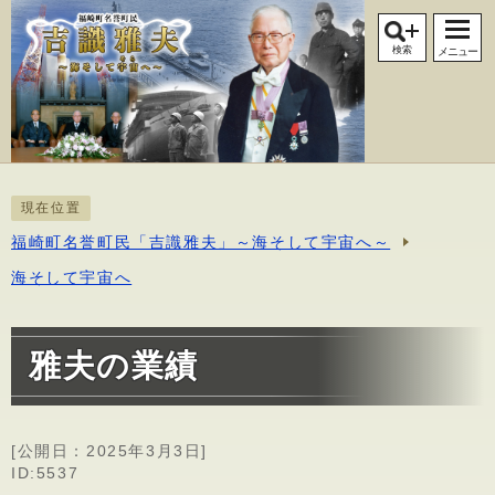
検索
メニュー
現在位置
福崎町名誉町民「吉識雅夫」～海そして宇宙へ～
海そして宇宙へ
雅夫の業績
[公開日：
2025年3月3日
]
ID:5537