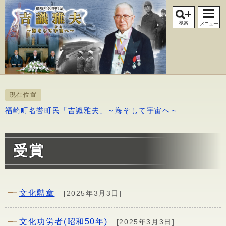
検索
メニュー
現在位置
福崎町名誉町民「吉識雅夫」～海そして宇宙へ～
受賞
文化勲章
[2025年3月3日]
文化功労者(昭和50年)
[2025年3月3日]