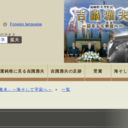
Foreign language
字の大きさ
標準
拡大
運鈍根に見る吉識雅夫
吉識雅夫の足跡
受賞
海そし
雅夫」～海そして宇宙へ～
一覧