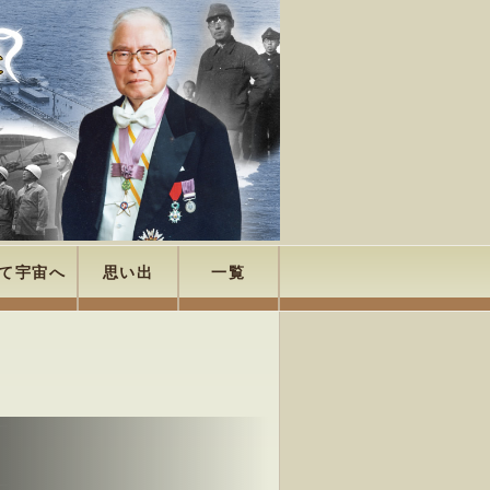
て宇宙へ
思い出
一覧