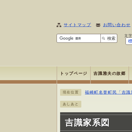
サイトマップ
お問い合わせ
文
検索
トップページ
吉識雅夫の故郷
福崎町名誉町民「吉識
現在位置
あしあと
吉識家系図