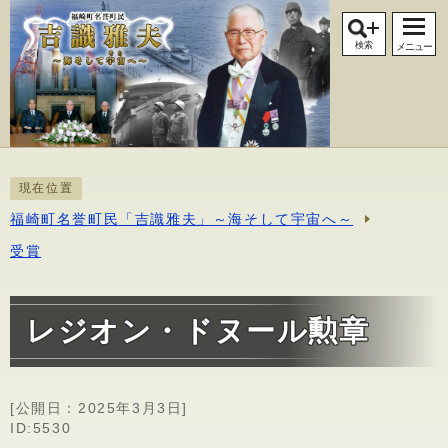
検索
メニュー
現在位置
福崎町名誉町民「吉識雅夫」～海そして宇宙へ～
受賞
レジオン・ドヌール勲章
[公開日：
2025年3月3日
]
ID:5530