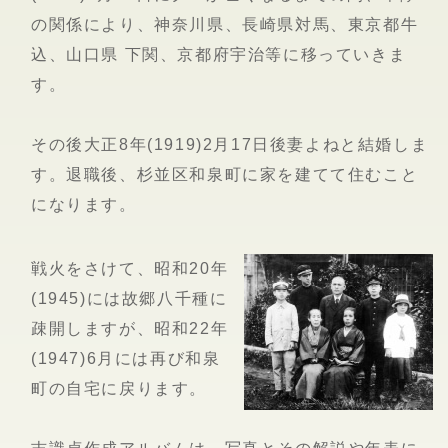
の関係により、神奈川県、長崎県対馬、東京都牛
込、山口県 下関、京都府宇治等に移っていきま
す。
その後大正8年(1919)2月17日後妻よねと結婚しま
す。退職後、杉並区和泉町に家を建てて住むこと
になります。
戦火をさけて、昭和20年
(1945)には故郷八千種に
疎開しますが、昭和22年
(1947)6月には再び和泉
町の自宅に戻ります。