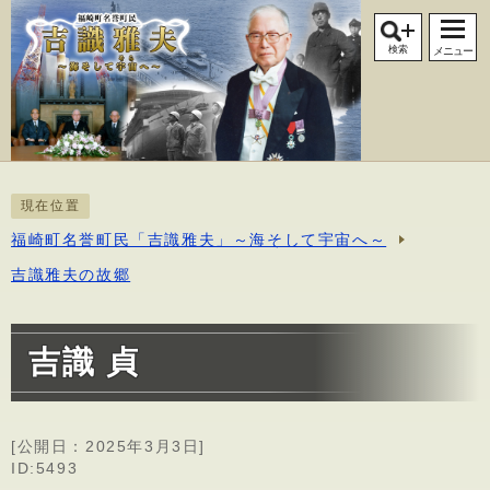
検索
メニュー
現在位置
福崎町名誉町民「吉識雅夫」～海そして宇宙へ～
吉識雅夫の故郷
吉識 貞
[公開日：
2025年3月3日
]
ID:5493