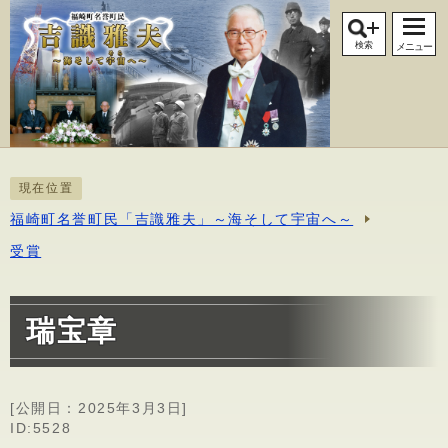
検索
メニュー
現在位置
福崎町名誉町民「吉識雅夫」～海そして宇宙へ～
受賞
瑞宝章
[公開日：
2025年3月3日
]
ID:5528