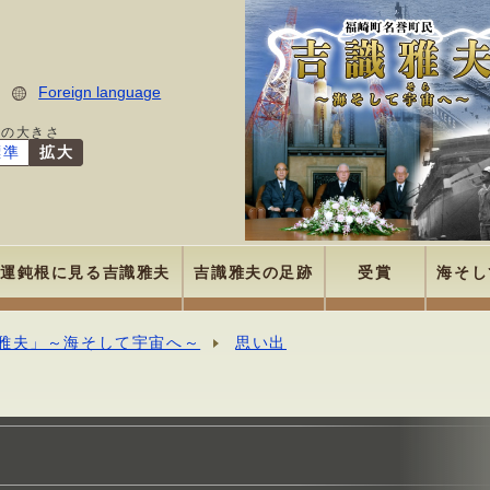
Foreign language
字の大きさ
標準
拡大
運鈍根に見る吉識雅夫
吉識雅夫の足跡
受賞
海そし
雅夫」～海そして宇宙へ～
思い出