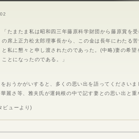
502
「たまたま私は昭和四三年藤原科学財団から藤原賞を受
の席上正力松太郎理事長から、この金は長年にわたる苦
と私に懇々と申し渡されたのであった。(中略)妻の希
ことになったのである。」
出をおうかがいすると、多くの思い出を語ってくださいま
の華麗さ等、雅夫氏が運鈍根の中で記す妻との思い出と重
タビューより)