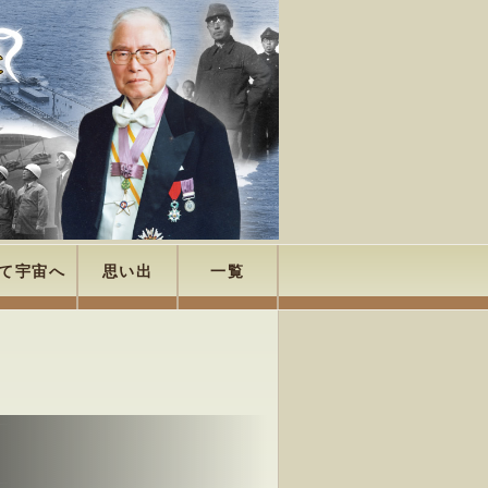
て宇宙へ
思い出
一覧