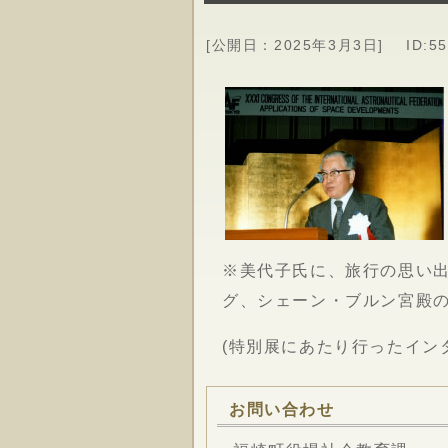
[公開日：
2025年3月3日
]
ID:5
※美代子氏に、旅行の思い
グ、シェーン・ブルン宮殿
(特別展にあたり行ったイン
お問い合わせ