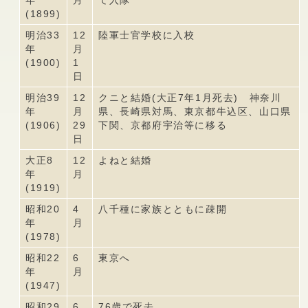
年
月
て入隊
(1899)
明治33
12
陸軍士官学校に入校
年
月
(1900)
1
日
明治39
12
クニと結婚(大正7年1月死去) 神奈川
年
月
県、長崎県対馬、東京都牛込区、山口県
(1906)
29
下関、京都府宇治等に移る
日
大正8
12
よねと結婚
年
月
(1919)
昭和20
4
八千種に家族とともに疎開
年
月
(1978)
昭和22
6
東京へ
年
月
(1947)
昭和29
6
76歳で死去