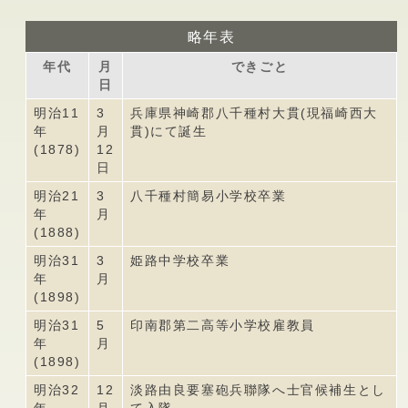
略年表
年代
月
できごと
日
明治11
3
兵庫県神崎郡八千種村大貫(現福崎西大
年
月
貫)にて誕生
(1878)
12
日
明治21
3
八千種村簡易小学校卒業
年
月
(1888)
明治31
3
姫路中学校卒業
年
月
(1898)
明治31
5
印南郡第二高等小学校雇教員
年
月
(1898)
明治32
12
淡路由良要塞砲兵聯隊へ士官候補生とし