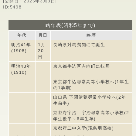
[公開日：
2025年3月3日
]
ID:5498
略年表(昭和5年まで)
年代
月日
略歴
明治41年
1月
長崎県対馬鶏知にて誕生
(1908)
20
日
明治43年
東京都牛込区左内町に転居
(1910)
東京都牛込尋常高等小学校へ(1年生
の1学期)
山口県 下関溝莪尋常小学校へ(2年
生前半)
京都府宇治 宇治尋常高等小学校(2
年生後半～6年生卒)
京都府二中入学(現鳥羽高校)