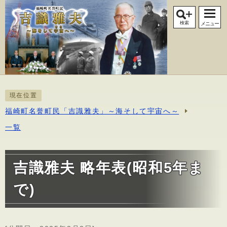
検索
メニュー
現在位置
福崎町名誉町民「吉識雅夫」～海そして宇宙へ～
一覧
吉識雅夫 略年表(昭和5年ま
で)