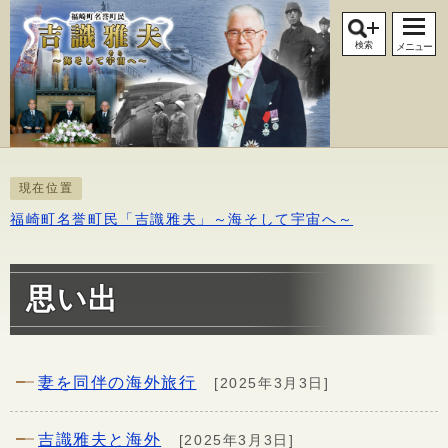
検索
メニュー
現在位置
福崎町名誉町民「吉識雅夫」～海そして宇宙へ～
思い出
妻を同伴の海外旅行
[2025年3月3日]
吉識雅夫と海外
[2025年3月3日]